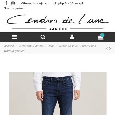
Vêtements à Ajaccio
PopUp Surf Concept
Nos magasins
0
Accueil
Vêtements Homme
Jean
Jeans REVEND 20071 C051
worn in galaxie