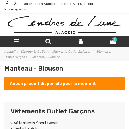
Vêtements à Ajaccio
PopUp Surf Concept
Nos magasins
0
Accueil
Vêtements Outlet
Vêtements Outlet Enfants
Vêtements
Outlet Garçons
Manteau - Blouson
Manteau - Blouson
Aucun produit disponible pour le moment
Vêtements Outlet Garçons
Vêtements Sportswear
T-shirt - Polo