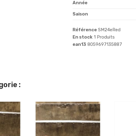
Année
Saison
Référence
SM24eRed
En stock
1 Produits
ean13
8059697135887
orie :