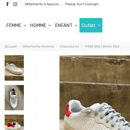
Vêtements à Ajaccio
PopUp Surf Concept
FEMME
HOMME
ENFANT
Outlet
Accueil
Vêtements Homme
Chaussures
P448 BALI White Red