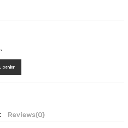
és
u panier
t
Reviews
(0)